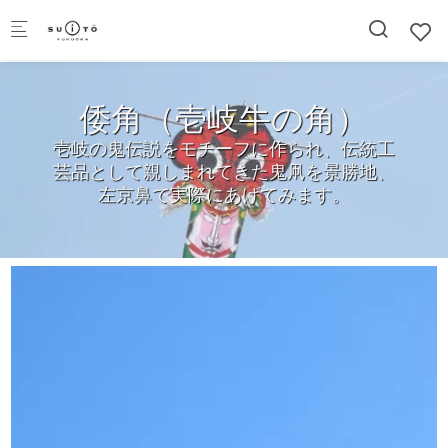
Skip to main content
倭角（壱岐牛の角）
壱岐の鬼伝説をモチーフに作られ、伝統工
芸品として親しまれてきた鬼凧を景勝地、
左京鼻で実際にあげてみます。