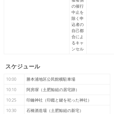
催者側
の催行
中止を
除く申
込者の
自己都
合によ
るキャ
ンセル
スケジュール
10:00
勝本浦地区公民館横駐車場
10:10
阿房塀（土肥鯨組の居宅跡）
10:25
印鑰神社（印鑑と鍵を祀った神社）
10:30
石橋酒造場（土肥鯨組の新宅）