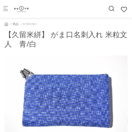
Skip to main content
商品
KOMONO
【久留米絣】 がま口名刺入れ 米粒文
人 青/白